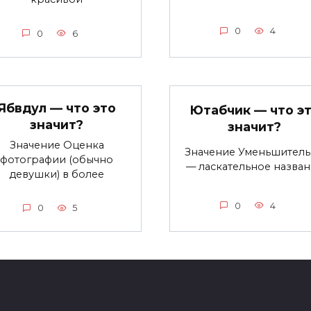
0
4
0
6
Ябвдул — что это
Ютабчик — что э
значит?
значит?
Значение Оценка
Значение Уменьшител
фотографии (обычно
— ласкательное назва
девушки) в более
0
4
0
5