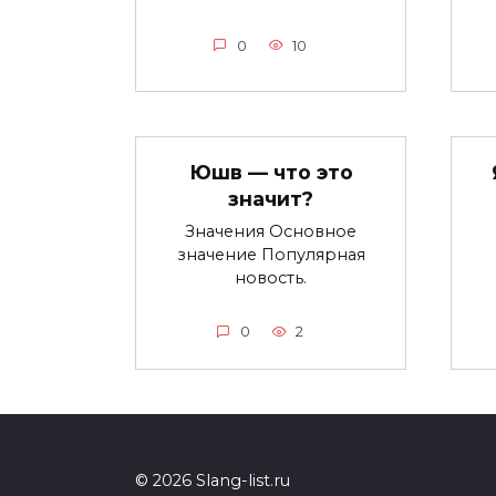
0
10
Юшв — что это
значит?
Значения Основное
значение Популярная
новость.
0
2
© 2026 Slang-list.ru