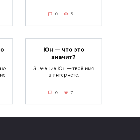
0
5
то
Юн — что это
значит?
ьно
Значение Юн — твоё имя
ние
в интернете.
0
7