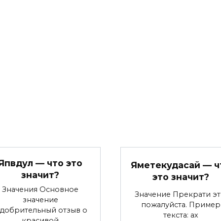
Япвдул — что это
Яметекудасай — ч
значит?
это значит?
Значения Основное
Значение Прекрати эт
значение
пожалуйста. Пример
добрительный отзыв о
текста: ах
красивой