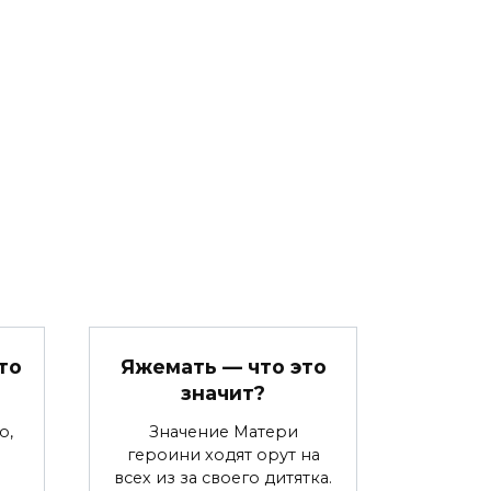
то
Яжемать — что это
значит?
о,
Значение Матери
героини ходят орут на
всех из за своего дитятка.