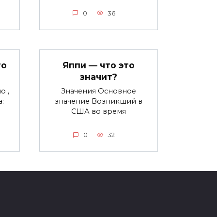
0
36
то
Яппи — что это
значит?
о ,
Значения Основное
:
значение Возникший в
США во время
0
32