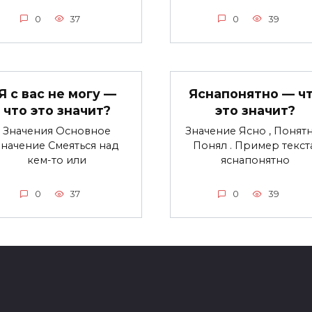
0
37
0
39
Я с вас не могу —
Яснапонятно — ч
что это значит?
это значит?
Значения Основное
Значение Ясно , Понятн
значение Смеяться над
Понял . Пример текста
кем-то или
яснапонятно
0
37
0
39