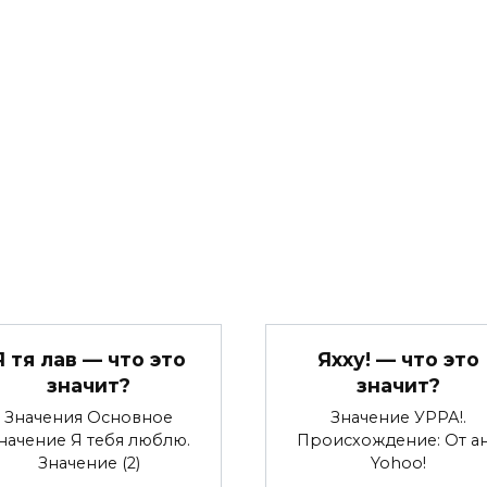
Я тя лав — что это
Яхху! — что это
значит?
значит?
Значения Основное
Значение УРРА!.
начение Я тебя люблю.
Происхождение: От ан
Значение (2)
Yohoo!