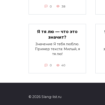
0
38
Я тя лю — что это
значит?
Значение Я тебя люблю.
Пример текста: Милый, я
тя лю!
0
40
© 2026 Slang-list.ru