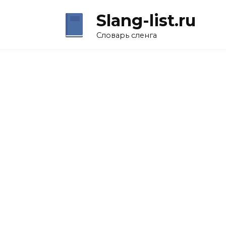
Перейти
Slang-list.ru
к
содержанию
Словарь сленга