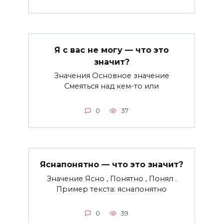
Я с вас не могу — что это
значит?
Значения Основное значение
Смеяться над кем-то или
0
37
Яснапонятно — что это значит?
Значение Ясно , Понятно , Понял .
Пример текста: яснапонятно
0
39