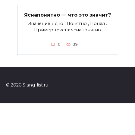
Яснапонятно — что это значит?
Значение Ясно , Понятно , Понял .
Пример текста: яснапонятно
0
39
© 2026 Slang-list.ru