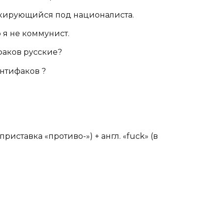
аскирующийся под националиста.
 я не коммунист.
ифаков русские?
нтифаков ?
 (приставка «противо-») + англ. «fuck» (в