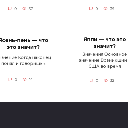
0
37
0
39
Яппи — что это
Ясень-пень — что
значит?
это значит?
Значения Основное
начение Когда наконец
значение Возникший 
понял и говоришь «
США во время
0
14
0
32