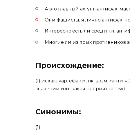
А это главный ахтунг-антифак, м
Они фашисты, я лично антифак, но
Интересно,есть ли среди т.н. ант
Многие ли из ярых противников а
Происхождение:
(1) искаж. «артефакт», тж. возм. «анти-»
значении «ой, какая неприятность»).
Синонимы:
(1)