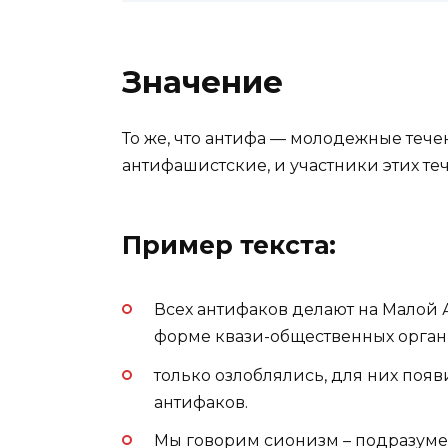
Значение
То же, что антифа — молодежные теч
антифашистские, и участники этих те
Пример текста:
Всех антифаков делают на Малой 
форме квази-общественных орган
только озлоблялись, для них появ
антифаков.
Мы говорим сионизм – подразуме