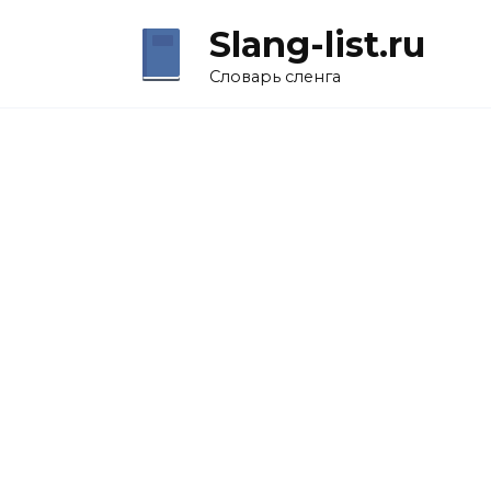
Перейти
Slang-list.ru
к
содержанию
Словарь сленга