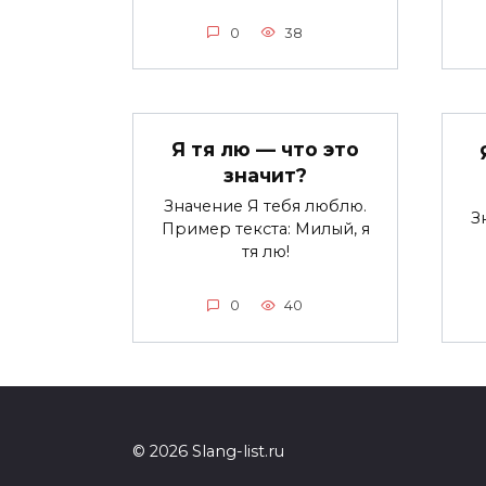
0
38
Я тя лю — что это
значит?
Значение Я тебя люблю.
З
Пример текста: Милый, я
тя лю!
0
40
© 2026 Slang-list.ru