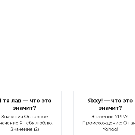
Я тя лав — что это
Яхху! — что это
значит?
значит?
Значения Основное
Значение УРРА!.
начение Я тебя люблю.
Происхождение: От ан
Значение (2)
Yohoo!