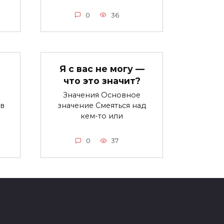
0
36
Я с вас не могу —
что это значит?
Значения Основное
в
значение Смеяться над
кем-то или
0
37