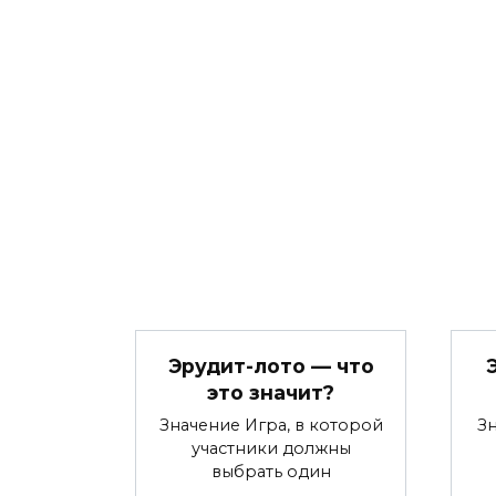
Эрудит-лото — что
это значит?
Значение Игра, в которой
З
участники должны
выбрать один