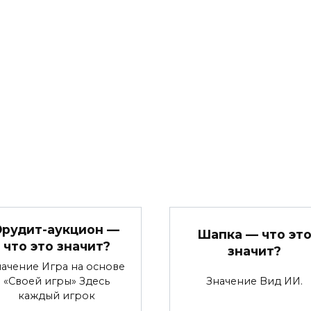
Эрудит-аукцион —
Шапка — что эт
что это значит?
значит?
начение Игра на основе
«Своей игры» Здесь
Значение Вид ИИ.
каждый игрок