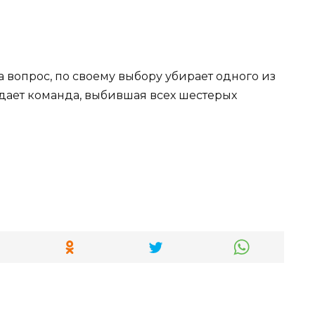
 вопрос, по своему выбору убирает одного из
дает команда, выбившая всех шестерых