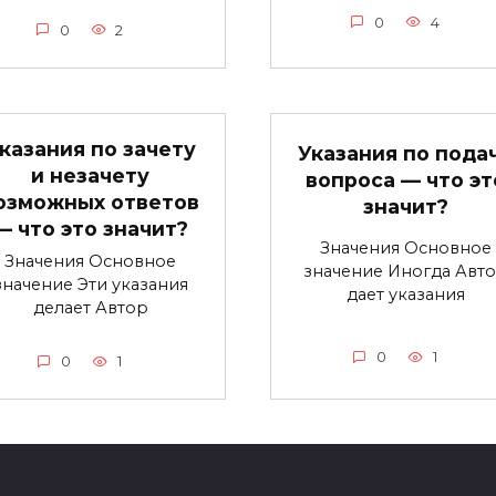
0
4
0
2
казания по зачету
Указания по пода
и незачету
вопроса — что эт
озможных ответов
значит?
— что это значит?
Значения Основное
Значения Основное
значение Иногда Авт
значение Эти указания
дает указания
делает Автор
0
1
0
1