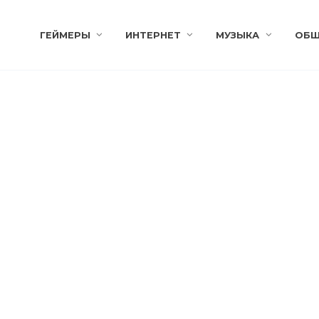
ГЕЙМЕРЫ
ИНТЕРНЕТ
МУЗЫКА
ОБЩ