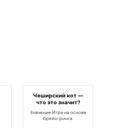
Чеширский кот —
о
что это значит?
Значение Игра на основе
брейн-ринга.