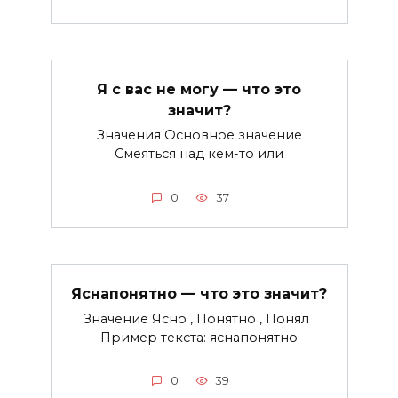
Я с вас не могу — что это
значит?
Значения Основное значение
Смеяться над кем-то или
0
37
Яснапонятно — что это значит?
Значение Ясно , Понятно , Понял .
Пример текста: яснапонятно
0
39