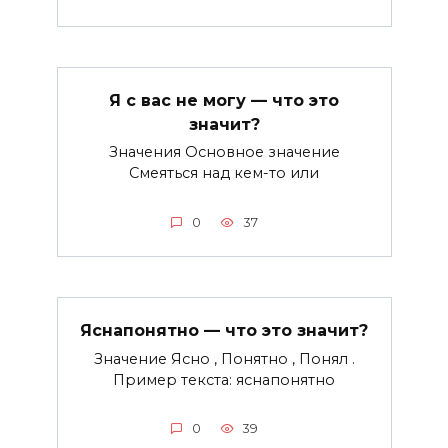
Я с вас не могу — что это
значит?
Значения Основное значение
Смеяться над кем-то или
0
37
Яснапонятно — что это значит?
Значение Ясно , Понятно , Понял .
Пример текста: яснапонятно
0
39