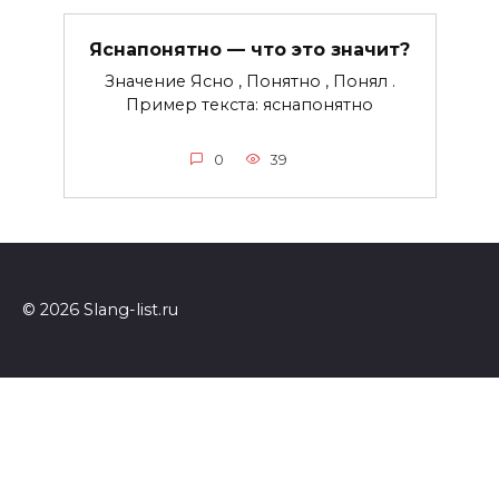
Яснапонятно — что это значит?
Значение Ясно , Понятно , Понял .
Пример текста: яснапонятно
0
39
© 2026 Slang-list.ru