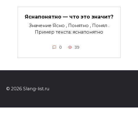
Яснапонятно — что это значит?
Значение Ясно , Понятно , Понял .
Пример текста: яснапонятно
0
39
© 2026 Slang-list.ru