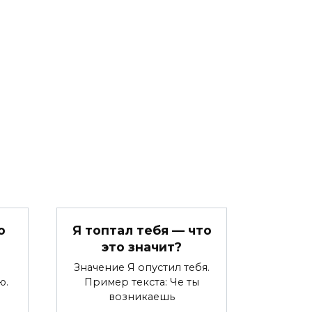
о
Я топтал тебя — что
это значит?
Значение Я опустил тебя.
ю.
Пример текста: Че ты
возникаешь