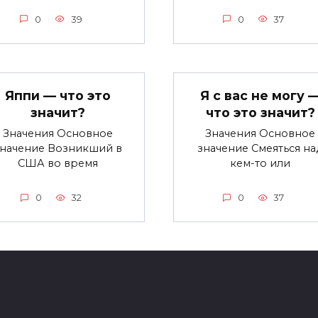
0
39
0
37
Яппи — что это
Я с вас не могу 
значит?
что это значит?
Значения Основное
Значения Основное
значение Возникший в
значение Смеяться на
США во время
кем-то или
0
32
0
37