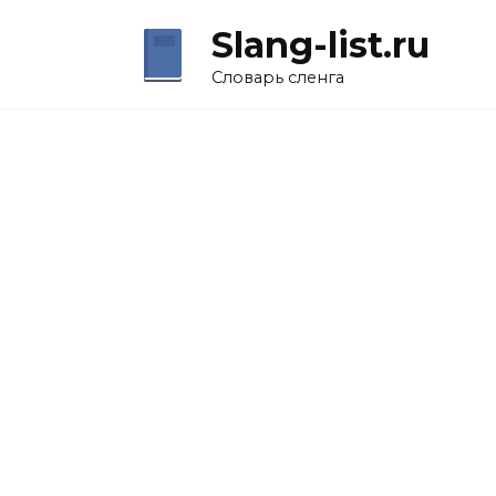
Перейти
Slang-list.ru
к
содержанию
Словарь сленга