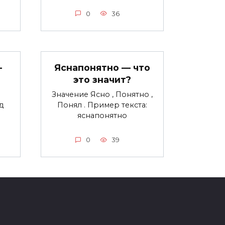
0
36
—
Яснапонятно — что
это значит?
Значение Ясно , Понятно ,
д
Понял . Пример текста:
яснапонятно
0
39