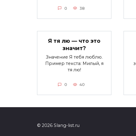
0
38
Я тя лю — что это
значит?
Значение Я тебя люблю.
Пример текста: Милый, я
тя лю!
0
40
© 2026 Slang-list.ru