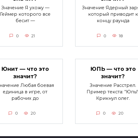
Значение Я ухожу —
Значение Ядерный зар
Геймер которого все
который приводит к
бесит —
концу раунда
0
21
0
18
Юнит — что это
ЮПЬ — что это
значит?
значит?
начение Любая боевая
Значение Расстрел.
единица в игре, от
Пример текста: “Юпь!
рабочих до
Крикнул олег.
0
20
0
20