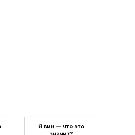
о
Я вин — что это
значит?