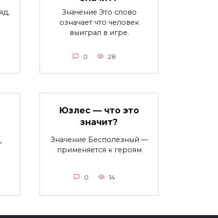
яд,
Значение Это слово
означает что человек
выиграл в игре.
0
28
Юзлес — что это
значит?
Значение Бесполезный —
”
применяется к героям
0
14