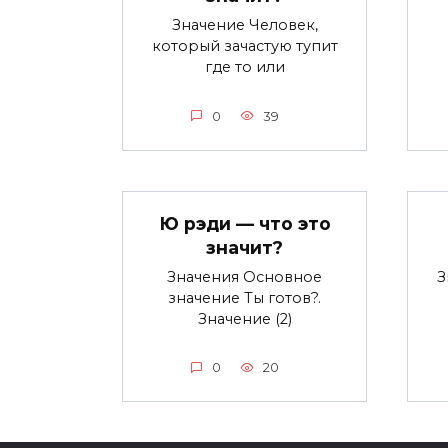
Значение Человек,
который зачастую тупит
где то или
0
39
Ю рэди — что это
значит?
Значения Основное
З
значение Ты готов?.
Значение (2)
0
20