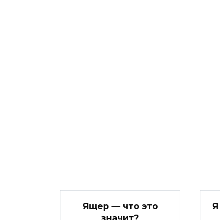
Ящер — что это
Я
значит?