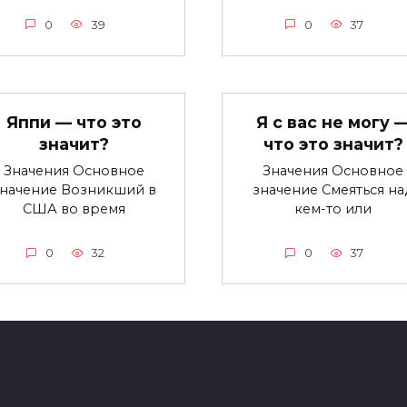
0
39
0
37
Яппи — что это
Я с вас не могу 
значит?
что это значит?
Значения Основное
Значения Основное
значение Возникший в
значение Смеяться на
США во время
кем-то или
0
32
0
37