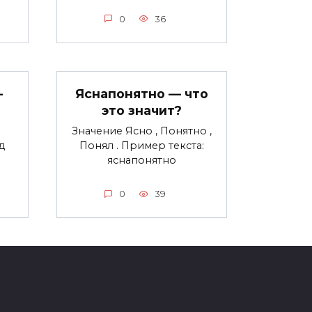
0
36
—
Яснапонятно — что
это значит?
Значение Ясно , Понятно ,
д
Понял . Пример текста:
яснапонятно
0
39