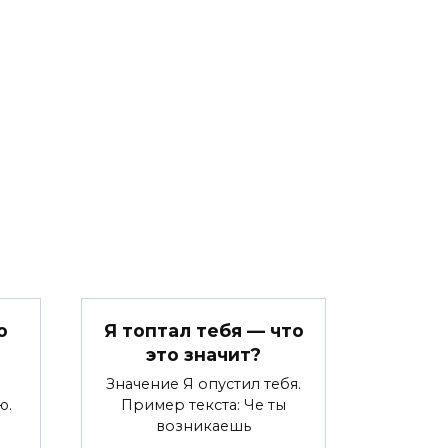
о
Я топтал тебя — что
это значит?
Значение Я опустил тебя.
ю.
Пример текста: Че ты
возникаешь