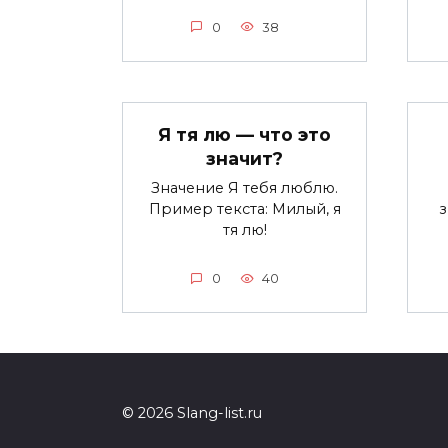
0
38
Я тя лю — что это
значит?
Значение Я тебя люблю.
Пример текста: Милый, я
тя лю!
0
40
© 2026 Slang-list.ru