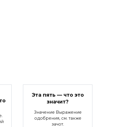
Эта пять — что это
то
значит?
Значение Выражение
е.
одобрения, см. также
йй
зачот.