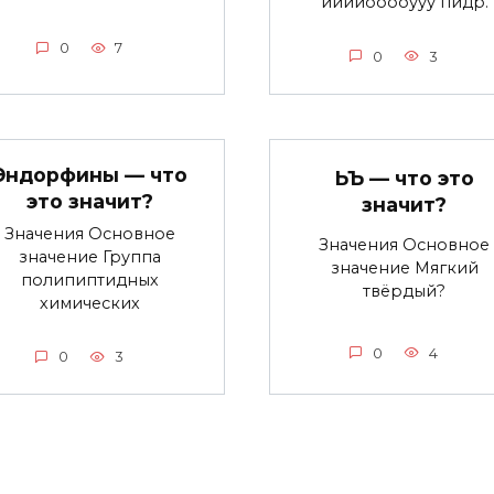
ййййооооууу пидр.
0
7
0
3
Эндорфины — что
ЬЪ — что это
это значит?
значит?
Значения Основное
Значения Основное
значение Группа
значение Мягкий
полипиптидных
твёрдый?
химических
0
4
0
3