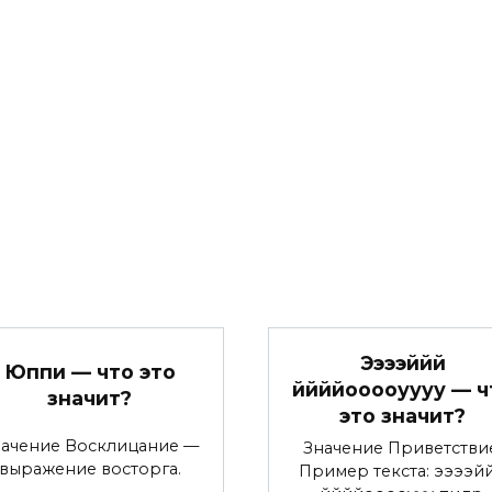
Ээээййй
Юппи — что это
ййййооооуууу — ч
значит?
это значит?
начение Восклицание —
Значение Приветстви
выражение восторга.
Пример текста: ээээй