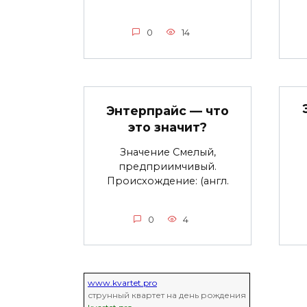
0
14
Энтерпрайс — что
это значит?
Значение Смелый,
предприимчивый.
Происхождение: (англ.
0
4
www.kvartet.pro
струнный квартет на день рождения