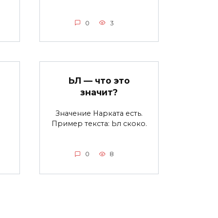
0
3
ЬЛ — что это
значит?
Значение Нарката есть.
Пример текста: Ьл скоко.
0
8