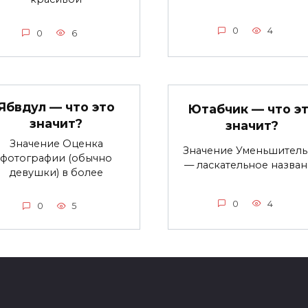
0
4
0
6
Ябвдул — что это
Ютабчик — что э
значит?
значит?
Значение Оценка
Значение Уменьшител
фотографии (обычно
— ласкательное назва
девушки) в более
0
4
0
5