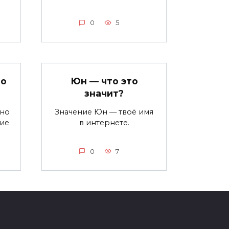
0
5
то
Юн — что это
значит?
ьно
Значение Юн — твоё имя
ние
в интернете.
0
7