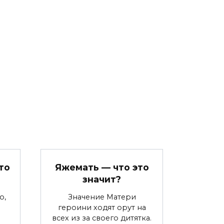
то
Яжемать — что это
значит?
о,
Значение Матери
героини ходят орут на
всех из за своего дитятка.