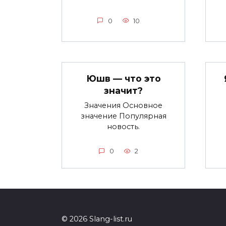
0
10
Юшв — что это
значит?
Значения Основное
значение Популярная
новость.
0
2
© 2026 Slang-list.ru