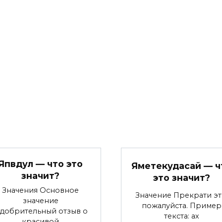
Япвдул — что это
Яметекудасай — ч
значит?
это значит?
Значения Основное
Значение Прекрати эт
значение
пожалуйста. Пример
добрительный отзыв о
текста: ах
красивой