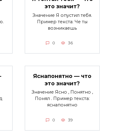
это значит?
Значение Я опустил тебя.
ю.
Пример текста: Че ты
возникаешь
0
36
—
Яснапонятно — что
это значит?
Значение Ясно , Понятно ,
д
Понял . Пример текста:
яснапонятно
0
39