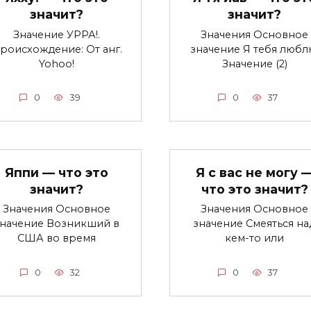
значит?
значит?
Значение УРРА!.
Значения Основное
роисхождение: От анг.
значение Я тебя любл
Yohoo!
Значение (2)
0
39
0
37
Яппи — что это
Я с вас не могу 
значит?
что это значит?
Значения Основное
Значения Основное
значение Возникший в
значение Смеяться на
США во время
кем-то или
0
32
0
37