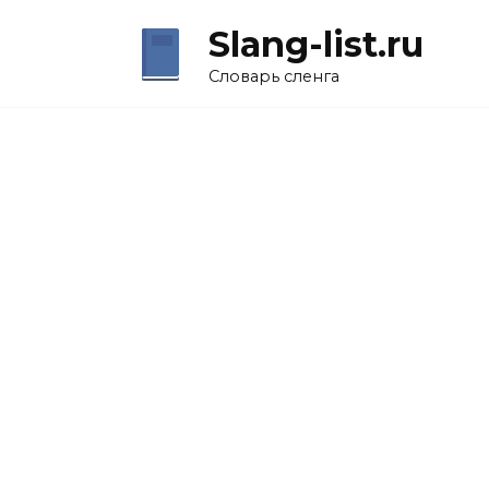
Перейти
Slang-list.ru
к
содержанию
Словарь сленга