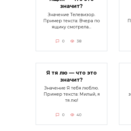
значит?
Значение Телевизор.
Пример текста: Вчера по
П
ящику смотрела…
0
38
Я тя лю — что это
значит?
Значение Я тебя люблю.
Пример текста: Милый, я
тя лю!
0
40