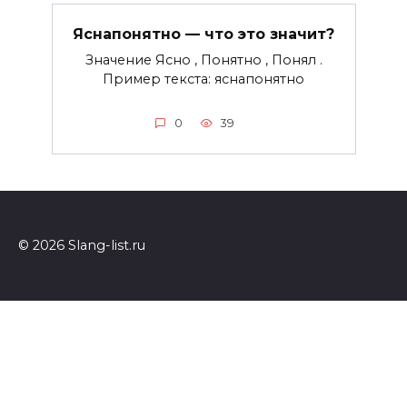
Яснапонятно — что это значит?
Значение Ясно , Понятно , Понял .
Пример текста: яснапонятно
0
39
© 2026 Slang-list.ru