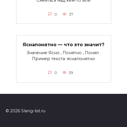
Смеяться над кем-то или
0
37
Яснапонятно — что это значит?
Значение Ясно , Понятно , Понял .
Пример текста: яснапонятно
0
39
© 2026 Slang-list.ru