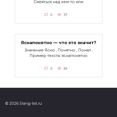
Смеяться над кем-то или
0
37
Яснапонятно — что это значит?
Значение Ясно , Понятно , Понял .
Пример текста: яснапонятно
0
39
© 2026 Slang-list.ru