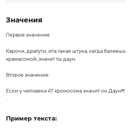
Значения
Первое значение
Карочи, дратути, ита такая штука, кагда балеешь
храмасомой, значет ты даун.
Второе значение
Если у человека 47 хромосома значит он Даун!!!!
.
Пример текста: