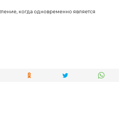
ление, когда одновременно является