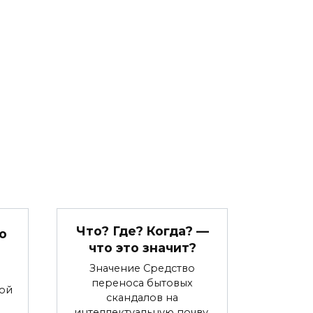
Что? Где? Когда? —
о
что это значит?
Значение Средство
переноса бытовых
ой
скандалов на
интеллектуальную почву.