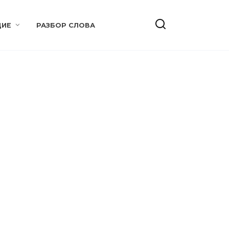
ИЕ
РАЗБОР СЛОВА