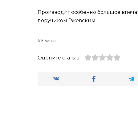
Производит особенно большое впечат
поручиком Ржевским.
Юмор
Оцените статью