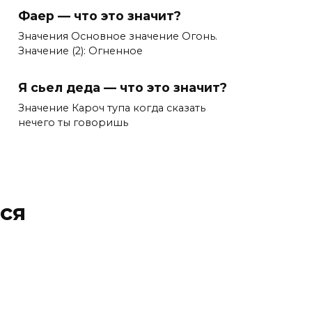
Фаер — что это значит?
Значения Основное значение Огонь.
Значение (2): Огненное
Я сьел деда — что это значит?
Значение Кароч тупа когда сказать
нечего ты говоришь
ся