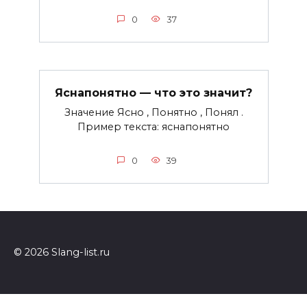
0
37
Яснапонятно — что это значит?
Значение Ясно , Понятно , Понял .
Пример текста: яснапонятно
0
39
© 2026 Slang-list.ru