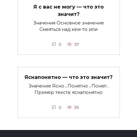
Я с вас не могу — что это
значит?
Значения Основное значение
Смеяться над кем-то или
0
37
Яснапонятно — что это значит?
Значение Ясно , Понятно , Понял .
Пример текста: яснапонятно
0
39