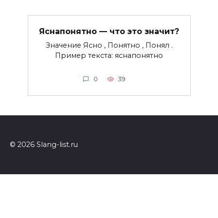
Яснапонятно — что это значит?
Значение Ясно , Понятно , Понял .
Пример текста: яснапонятно
0
39
© 2026 Slang-list.ru