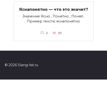
Яснапонятно — что это значит?
Значение Ясно , Понятно , Понял .
Пример текста: яснапонятно
0
39
© 2026 Slang-list.ru