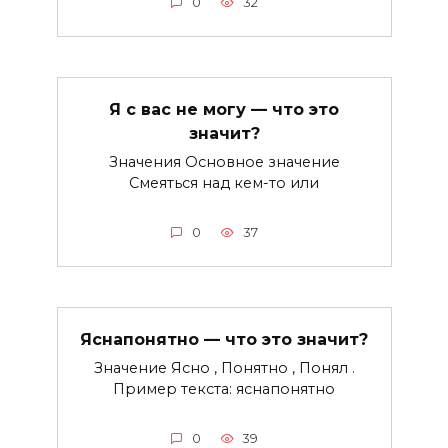
0
32
Я с вас не могу — что это
значит?
Значения Основное значение
Смеяться над кем-то или
0
37
Яснапонятно — что это значит?
Значение Ясно , Понятно , Понял .
Пример текста: яснапонятно
0
39