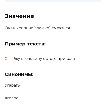
Значение
Очень сильно(громко) смеяться .
Пример текста:
Ржу вголосину с этого прикола.
Синонимы:
Угарать
вголос.