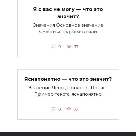
Я с вас не могу — что это
значит?
Значения Основное значение
Смеяться над кем-то или
0
37
Яснапонятно — что это значит?
Значение Ясно , Понятно , Понял .
Пример текста: яснапонятно
0
39