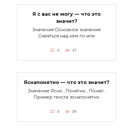
Я с вас не могу — что это
значит?
Значения Основное значение
Смеяться над кем-то или
0
37
Яснапонятно — что это значит?
Значение Ясно , Понятно , Понял .
Пример текста: яснапонятно
0
39