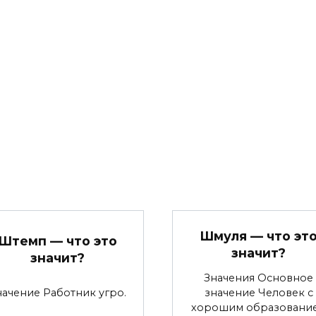
Шмуля — что эт
Штемп — что это
значит?
значит?
Значения Основное
начение Работник угро.
значение Человек с
хорошим образовани