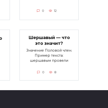
0
12
Шершавый — что
о
это значит?
Значение Половой член.
Пример текста:
шершавым провели
0
8