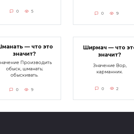
0
5
0
9
манать — что это
Ширмач — что эт
значит?
значит?
начение Производить
Значение Вор,
обыск, шманать;
карманник.
обыскивать.
0
2
0
9