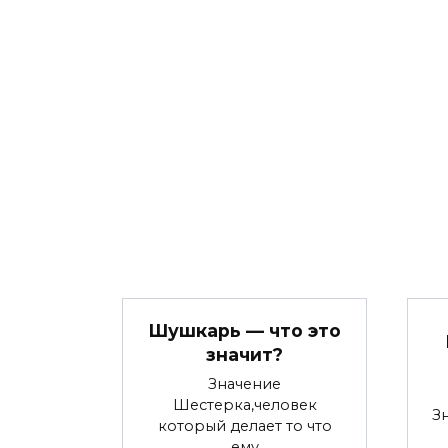
Шушкарь — что это
значит?
Значение
Шестерка,человек
З
который делает то что
ему