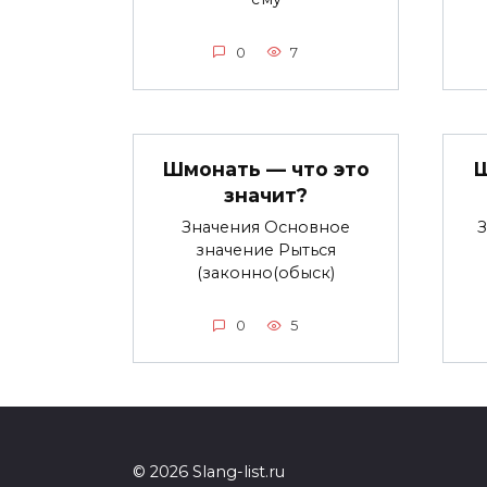
0
7
Шмонать — что это
Ш
значит?
Значения Основное
З
значение Рыться
(законно(обыск)
0
5
© 2026 Slang-list.ru