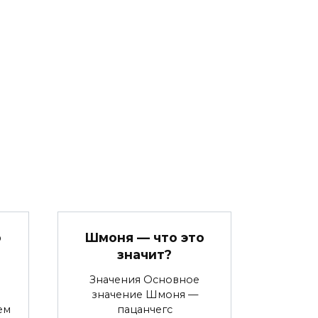
о
Шмоня — что это
значит?
Значения Основное
значение Шмоня —
ем
пацанчегс