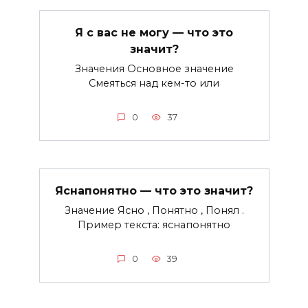
Я с вас не могу — что это
значит?
Значения Основное значение
Смеяться над кем-то или
0
37
Яснапонятно — что это значит?
Значение Ясно , Понятно , Понял .
Пример текста: яснапонятно
0
39