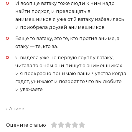
И воопще ватаку тоже люди к ним надо
найти подход и превращать в
анимешников я уже от 2 ватаку избавилась
и приобрела друзей анимешников.
Ваще то ватаку, это те, кто против аниме, а
отаку — те, кто за.
Я видела уже не первую группу ватаку,
читала то о чём они пишут о анимешниках
и я прекрасно понимаю ваши чувства когда
гадят, унижают и позорят то что вы любите
и уважаете
Аниме
Оцените статью