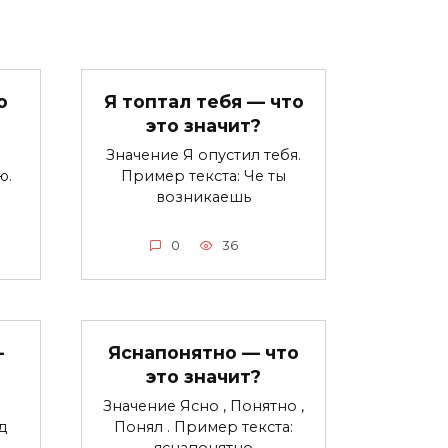
о
Я топтал тебя — что
это значит?
Значение Я опустил тебя.
ю.
Пример текста: Че ты
возникаешь
0
36
—
Яснапонятно — что
это значит?
Значение Ясно , Понятно ,
д
Понял . Пример текста: