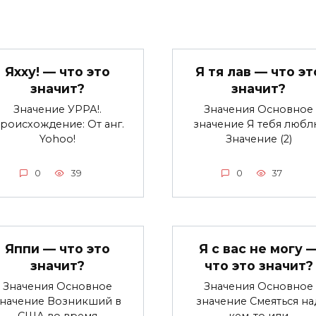
Яхху! — что это
Я тя лав — что эт
значит?
значит?
Значение УРРА!.
Значения Основное
роисхождение: От анг.
значение Я тебя любл
Yohoo!
Значение (2)
0
39
0
37
Яппи — что это
Я с вас не могу 
значит?
что это значит?
Значения Основное
Значения Основное
значение Возникший в
значение Смеяться на