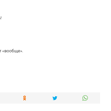
!
 «вообще».