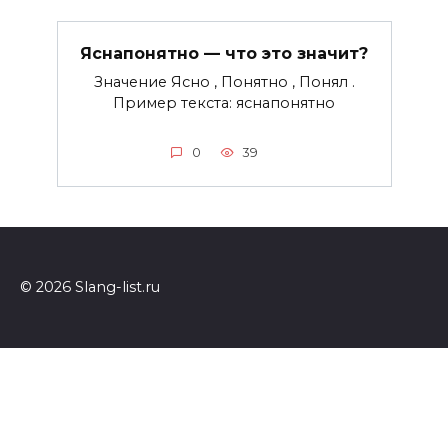
Яснапонятно — что это значит?
Значение Ясно , Понятно , Понял .
Пример текста: яснапонятно
0
39
© 2026 Slang-list.ru