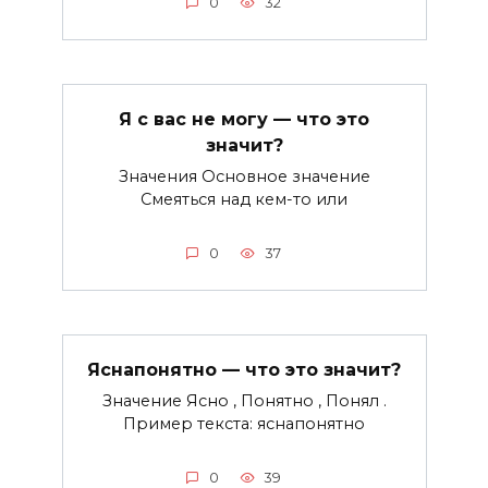
0
32
Я с вас не могу — что это
значит?
Значения Основное значение
Смеяться над кем-то или
0
37
Яснапонятно — что это значит?
Значение Ясно , Понятно , Понял .
Пример текста: яснапонятно
0
39