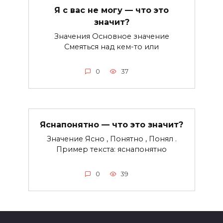
Я с вас не могу — что это
значит?
Значения Основное значение
Смеяться над кем-то или
0
37
Яснапонятно — что это значит?
Значение Ясно , Понятно , Понял .
Пример текста: яснапонятно
0
39