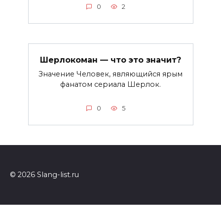
0
2
Шерлокоман — что это значит?
Значение Человек, являющийся ярым
фанатом сериала Шерлок.
0
5
© 2026 Slang-list.ru