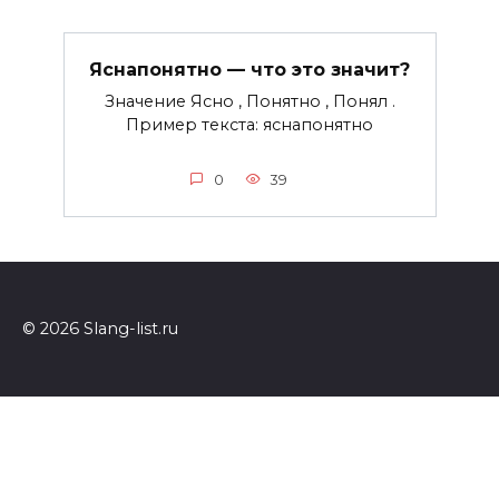
Яснапонятно — что это значит?
Значение Ясно , Понятно , Понял .
Пример текста: яснапонятно
0
39
© 2026 Slang-list.ru