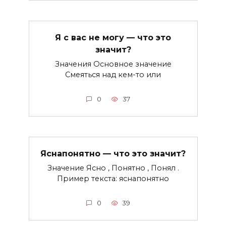
Я с вас не могу — что это
значит?
Значения Основное значение
Смеяться над кем-то или
0
37
Яснапонятно — что это значит?
Значение Ясно , Понятно , Понял .
Пример текста: яснапонятно
0
39