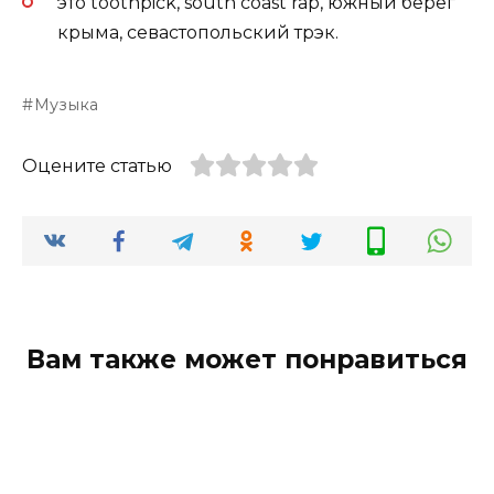
это toothpick, south coast rap, южный берег
крыма, севастопольский трэк.
Музыка
Оцените статью
Вам также может понравиться