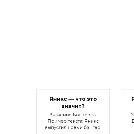
Яникс — что это
значит?
Значение Бог трэпа.
З
Пример текста: Яникс
выпустил новый бэнгер.