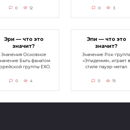
0
12
0
3
Эри — что это
Эпи — что это
значит?
значит?
Значения Основное
Значение Рок-групп
начение Быть фанатом
«Эпидемия», играет 
орейской группы EXO.
стиле пауэр-метал.
0
4
0
15