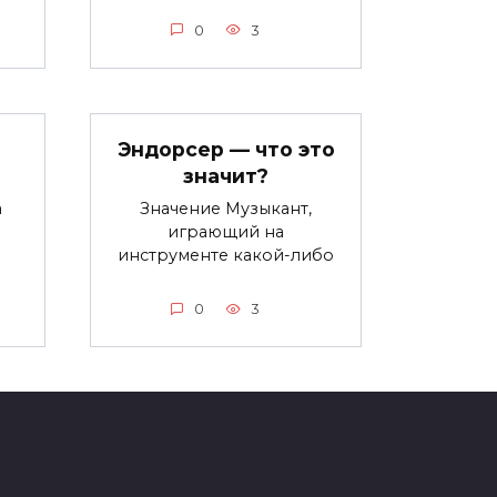
0
3
Эндорсер — что это
значит?
а
Значение Музыкант,
в
играющий на
инструменте какой-либо
0
3