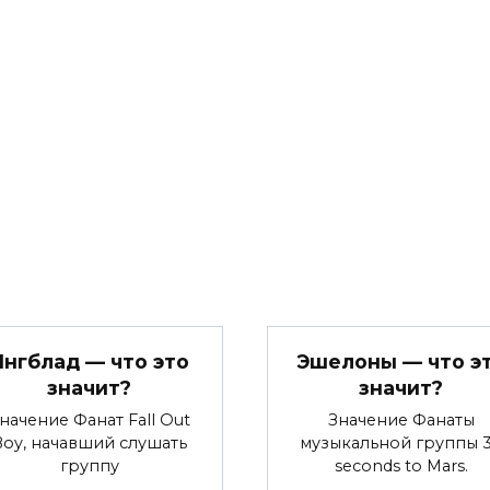
Янгблад — что это
Эшелоны — что э
значит?
значит?
начение Фанат Fall Out
Значение Фанаты
Boy, начавший слушать
музыкальной группы 
группу
seconds to Mars.