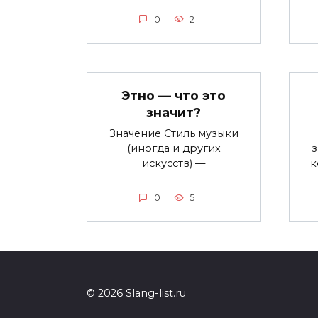
0
2
Этно — что это
значит?
Значение Стиль музыки
(иногда и других
з
искусств) —
к
0
5
© 2026 Slang-list.ru