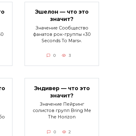
то
Эшелон — что это
значит?
Значение Сообщество
30
фанатов рок-группы «30
Seconds To Mars».
0
3
то
Эндивер — что это
значит?
Значение Пейринг
солистов групп Bring Me
бо
The Horizon
0
2