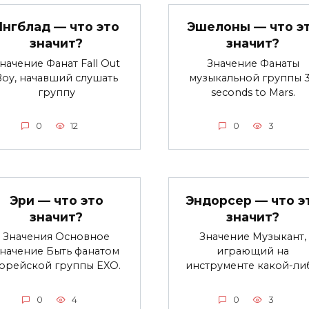
Янгблад — что это
Эшелоны — что э
значит?
значит?
начение Фанат Fall Out
Значение Фанаты
Boy, начавший слушать
музыкальной группы 
группу
seconds to Mars.
0
12
0
3
Эри — что это
Эндорсер — что э
значит?
значит?
Значения Основное
Значение Музыкант,
начение Быть фанатом
играющий на
орейской группы EXO.
инструменте какой-ли
0
4
0
3