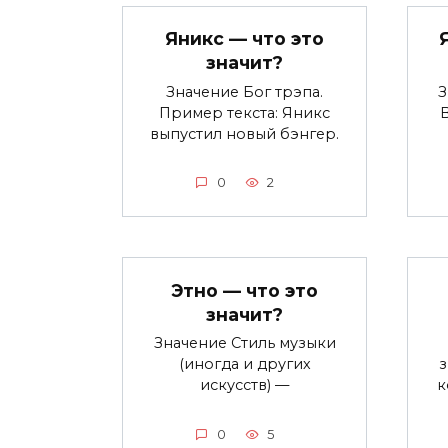
Яникс — что это
значит?
Значение Бог трэпа.
З
Пример текста: Яникс
выпустил новый бэнгер.
0
2
Этно — что это
значит?
Значение Стиль музыки
(иногда и других
з
искусств) —
к
0
5