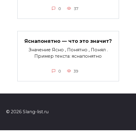
0
37
Яснапонятно — что это значит?
Значение Ясно , Понятно , Понял .
Пример текста: яснапонятно
0
39
© 2026 Slang-list.ru