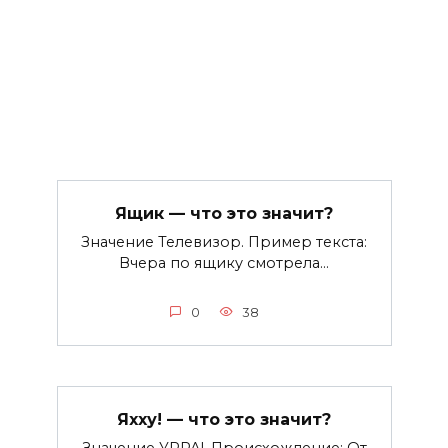
Ящик — что это значит?
Значение Телевизор. Пример текста:
Вчера по ящику смотрела…
0
38
Яхху! — что это значит?
Значение УРРА!. Происхождение: От