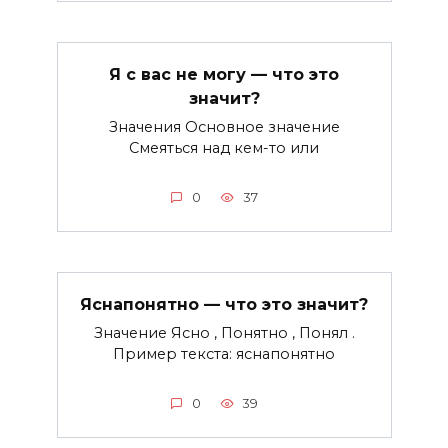
Я с вас не могу — что это
значит?
Значения Основное значение
Смеяться над кем-то или
0
37
Яснапонятно — что это значит?
Значение Ясно , Понятно , Понял .
Пример текста: яснапонятно
0
39