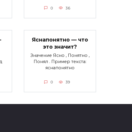
0
36
—
Яснапонятно — что
это значит?
Значение Ясно , Понятно ,
д
Понял . Пример текста:
яснапонятно
0
39