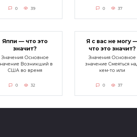
0
39
0
37
Яппи — что это
Я с вас не могу 
значит?
что это значит?
Значения Основное
Значения Основное
значение Возникший в
значение Смеяться на
США во время
кем-то или
0
32
0
37