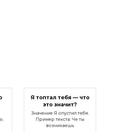
о
Я топтал тебя — что
это значит?
Значение Я опустил тебя.
ю.
Пример текста: Че ты
возникаешь