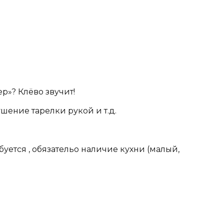
ер»? Клёво звучит!
ушение тарелки рукой и т.д.
уется , обязательо наличие кухни (малый,