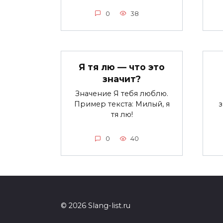
0
38
Я тя лю — что это
значит?
Значение Я тебя люблю.
Пример текста: Милый, я
тя лю!
0
40
© 2026 Slang-list.ru