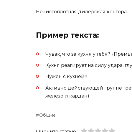
Нечистоплотная дилерская контора.
Пример текста:
Чувак, что за кухня у тебя? «Премь
Кухня реагирует на силу удара, гл
Нужен с кухней!!!
Активно действующей группе треб
железо и кардан)
Общие
Оцените статью