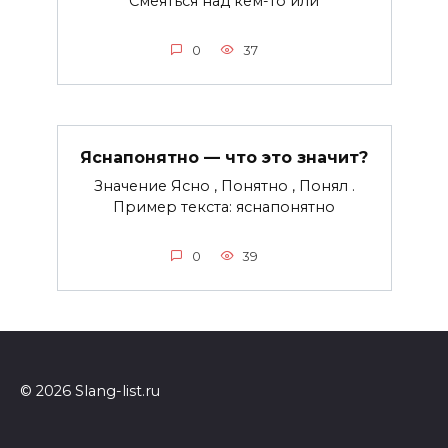
Смеяться над кем-то или
0
37
Яснапонятно — что это значит?
Значение Ясно , Понятно , Понял .
Пример текста: яснапонятно
0
39
© 2026 Slang-list.ru