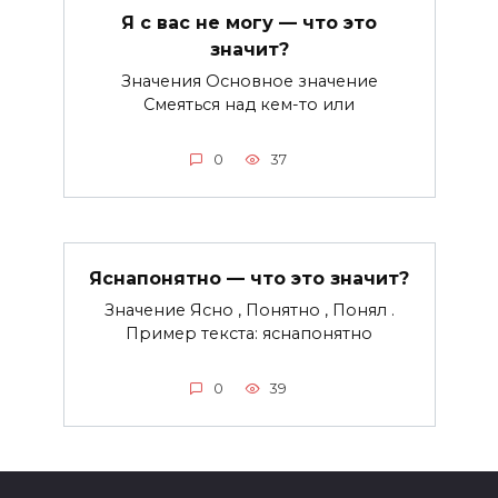
Я с вас не могу — что это
значит?
Значения Основное значение
Смеяться над кем-то или
0
37
Яснапонятно — что это значит?
Значение Ясно , Понятно , Понял .
Пример текста: яснапонятно
0
39