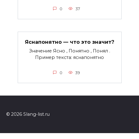
0
37
Яснапонятно — что это значит?
Значение Ясно , Понятно , Понял .
Пример текста: яснапонятно
0
39
© 2026 Slang-list.ru