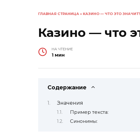
ГЛАВНАЯ СТРАНИЦА
»
КАЗИНО — ЧТО ЭТО ЗНАЧИТ
Казино — что э
НА ЧТЕНИЕ
1 мин
Содержание
Значения
Пример текста:
Синонимы: