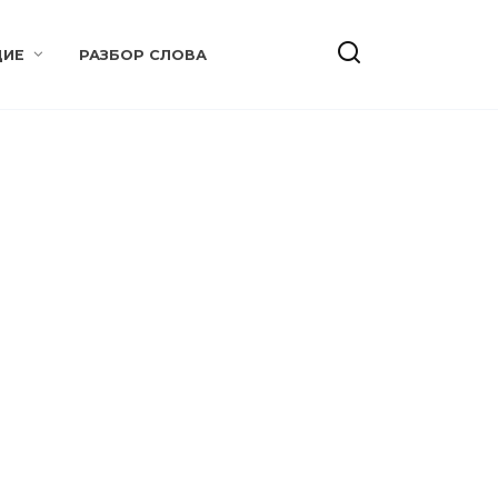
ИЕ
РАЗБОР СЛОВА