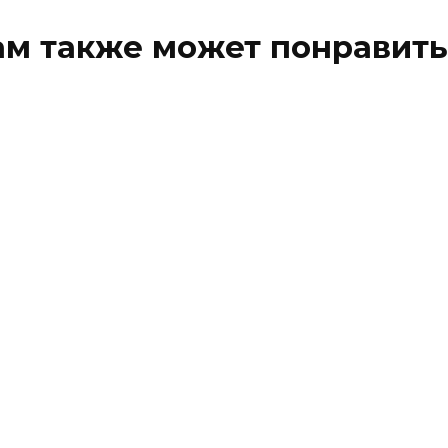
ам также может понравить