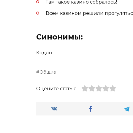
Там такое казино собралось!
Всем казином решили прогулятьс
Синонимы:
Кодло.
Общие
Оцените статью