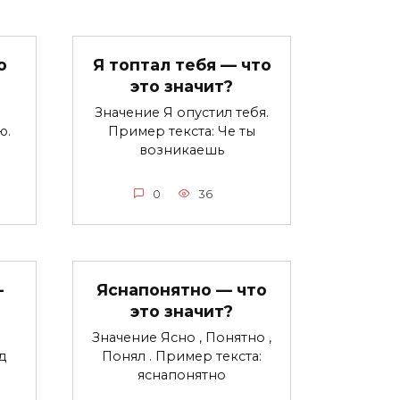
о
Я топтал тебя — что
это значит?
Значение Я опустил тебя.
ю.
Пример текста: Че ты
возникаешь
0
36
—
Яснапонятно — что
это значит?
Значение Ясно , Понятно ,
д
Понял . Пример текста:
яснапонятно