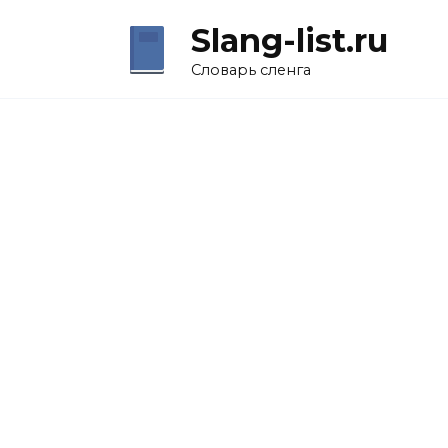
Перейти
Slang-list.ru
к
содержанию
Словарь сленга