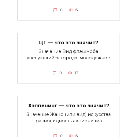
0
6
ЦГ — что это значит?
Значение Вид флэшмоба
«целующийся город», молодёжное
0
13
Хэппенинг — что это значит?
Значение Жанр (или вид) искусства
разновидность акционизма
0
6